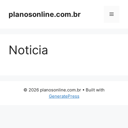
Pular
para
planosonline.com.br
Menu
o
conteúdo
Noticia
© 2026 planosonline.com.br
• Built with
GeneratePress